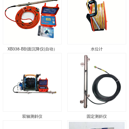
XB338-B剖面沉降仪(自动）
水位计
双轴测斜仪
固定测斜仪