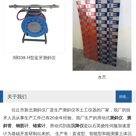
XB338-H型蓝牙测斜仪
水尺
关于我们
详情...
任丘市新北测斜仪厂是生产测斜仪等土工仪器的厂家，我厂的技
术人员从事生产工作已有20余年经验。我厂生产的滑动式
测斜仪
、
测
斜管
、
钢筋计
、
锚索计
、滑动式剖面
沉降仪
是以石英挠性伺服加速度
计为基础开发研制出来的。 生产有：直读型、智能型和能测量土体沉